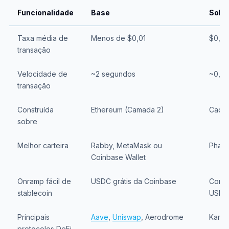
Funcionalidade
Base
Sola
Taxa média de
Menos de $0,01
$0,01
transação
Velocidade de
~2 segundos
~0,4 
transação
Construída
Ethereum (Camada 2)
Cadei
sobre
Melhor carteira
Rabby, MetaMask ou
Phan
Coinbase Wallet
Onramp fácil de
USDC grátis da Coinbase
Compr
stablecoin
USDC 
Principais
Aave
,
Uniswap
, Aerodrome
Kamin
protocolos DeFi