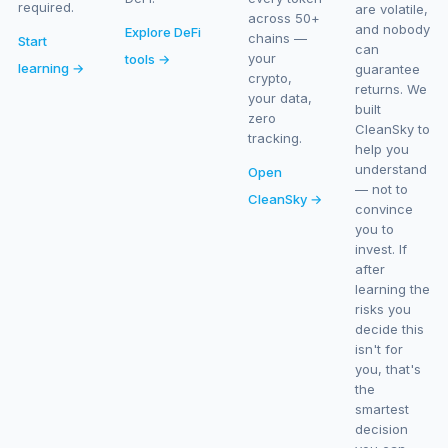
required.
are volatile,
across 50+
and nobody
Explore DeFi
chains —
Start
can
your
tools →
learning →
guarantee
crypto,
returns. We
your data,
built
zero
CleanSky to
tracking.
help you
understand
Open
— not to
CleanSky →
convince
you to
invest. If
after
learning the
risks you
decide this
isn't for
you, that's
the
smartest
decision