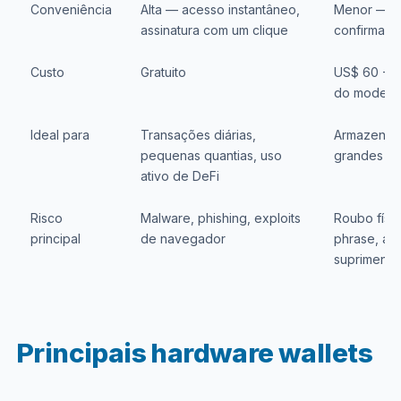
Conveniência
Alta — acesso instantâneo,
Menor — req
assinatura com um clique
confirmaçã
Custo
Gratuito
US$ 60 - 
do modelo
Ideal para
Transações diárias,
Armazenam
pequenas quantias, uso
grandes va
ativo de DeFi
Risco
Malware, phishing, exploits
Roubo físi
principal
de navegador
phrase, at
suprimento
Principais hardware wallets