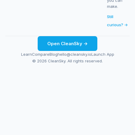
you can
make.
Still
curious? →
Open CleanSky →
Learn
Compare
Blog
hello@cleansky.io
Launch App
© 2026 CleanSky. All rights reserved.