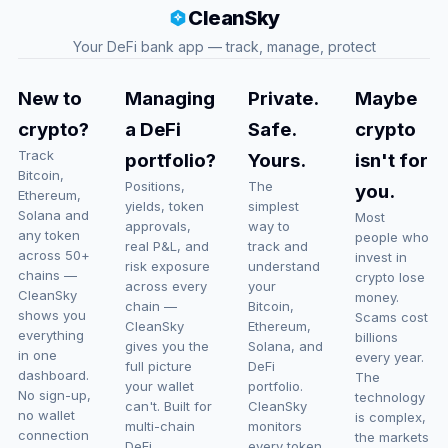
CleanSky
Your DeFi bank app — track, manage, protect
New to
Managing
Private.
Maybe
crypto?
a DeFi
Safe.
crypto
Track
portfolio?
Yours.
isn't for
Bitcoin,
Positions,
The
you.
Ethereum,
yields, token
simplest
Solana and
Most
approvals,
way to
any token
people who
real P&L, and
track and
across 50+
invest in
risk exposure
understand
chains —
crypto lose
across every
your
CleanSky
money.
chain —
Bitcoin,
shows you
Scams cost
CleanSky
Ethereum,
everything
billions
gives you the
Solana, and
in one
every year.
full picture
DeFi
dashboard.
The
your wallet
portfolio.
No sign-up,
technology
can't. Built for
CleanSky
no wallet
is complex,
multi-chain
monitors
connection
the markets
DeFi.
every token