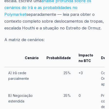
escala. Escrevi uma
análise profunda sobre os
cenários do Irã e as probabilidades no
Polymarket
separadamente — leia para obter o
contexto completo sobre deslocamentos de tropas,
escalada Houthi e a situação no Estreito de Ormuz.
A matriz de cenários:
Impacto
Cenário
Probabilidade
Des
no BTC
A) Irã cede
25%
+3
Conc
parcialmente
Ormu
apeti
B) Negociação
35%
0
Praz
estendida
cont
deri