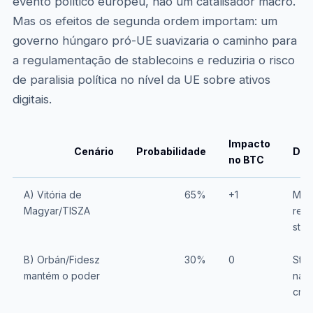
evento político europeu, não um catalisador macro.
Mas os efeitos de segunda ordem importam: um
governo húngaro pró-UE suavizaria o caminho para
a regulamentação de stablecoins e reduziria o risco
de paralisia política no nível da UE sobre ativos
digitais.
Impacto
Cenário
Probabilidade
Des
no BTC
A) Vitória de
65%
+1
Mud
Magyar/TISZA
regu
stab
B) Orbán/Fidesz
30%
0
Sta
mantém o poder
na d
crip