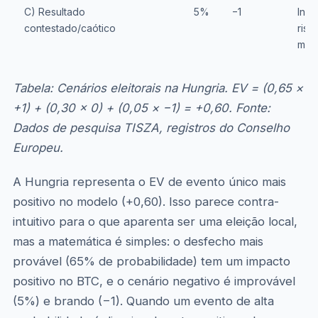
C) Resultado
5%
−1
Ince
contestado/caótico
risc
mer
Tabela: Cenários eleitorais na Hungria. EV = (0,65 ×
+1) + (0,30 × 0) + (0,05 × −1) = +0,60. Fonte:
Dados de pesquisa TISZA, registros do Conselho
Europeu.
A Hungria representa o EV de evento único mais
positivo no modelo (+0,60). Isso parece contra-
intuitivo para o que aparenta ser uma eleição local,
mas a matemática é simples: o desfecho mais
provável (65% de probabilidade) tem um impacto
positivo no BTC, e o cenário negativo é improvável
(5%) e brando (−1). Quando um evento de alta