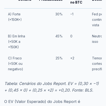
no BTC
A) Forte
30%
−1
Fed perm
(+150K+)
continua
vista
B) Em linha
45%
0
Neutro —
(+50K a
isso
+150K)
C) Fraco
25%
+2
Temores
(<50K ou
cortes d
negativo)
precific
Tabela: Cenários do Jobs Report. EV = (0,30 × −1)
+ (0,45 × 0) + (0,25 × +2) = +0,20. Fonte: BLS.
O EV (Valor Esperado) do Jobs Report é