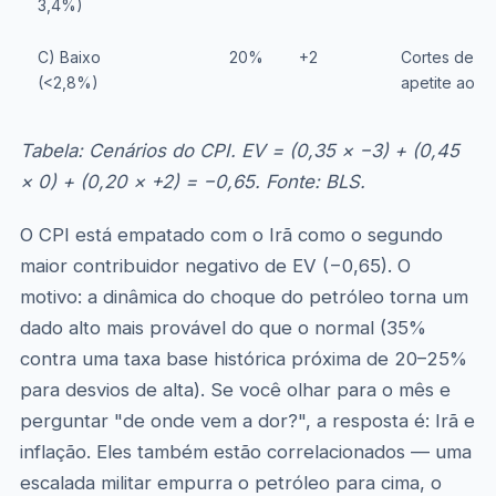
3,4%)
C) Baixo
20%
+2
Cortes de ju
(<2,8%)
apetite ao ri
Tabela: Cenários do CPI. EV = (0,35 × −3) + (0,45
× 0) + (0,20 × +2) = −0,65. Fonte: BLS.
O CPI está empatado com o Irã como o segundo
maior contribuidor negativo de EV (−0,65). O
motivo: a dinâmica do choque do petróleo torna um
dado alto mais provável do que o normal (35%
contra uma taxa base histórica próxima de 20–25%
para desvios de alta). Se você olhar para o mês e
perguntar "de onde vem a dor?", a resposta é: Irã e
inflação. Eles também estão correlacionados — uma
escalada militar empurra o petróleo para cima, o