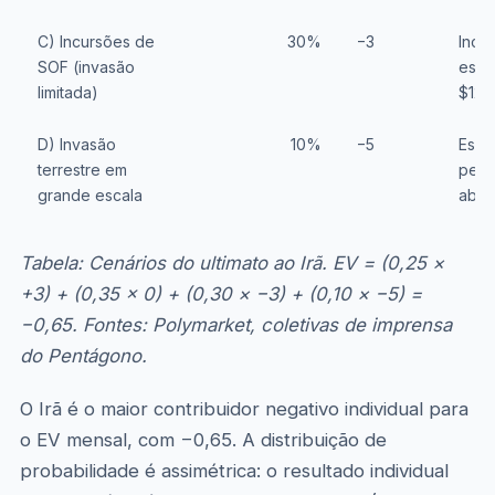
C) Incursões de
30%
−3
Incu
SOF (invasão
espe
limitada)
$120
D) Invasão
10%
−5
Esca
terrestre em
petr
grande escala
abai
Tabela: Cenários do ultimato ao Irã. EV = (0,25 ×
+3) + (0,35 × 0) + (0,30 × −3) + (0,10 × −5) =
−0,65. Fontes: Polymarket, coletivas de imprensa
do Pentágono.
O Irã é o maior contribuidor negativo individual para
o EV mensal, com −0,65. A distribuição de
probabilidade é assimétrica: o resultado individual