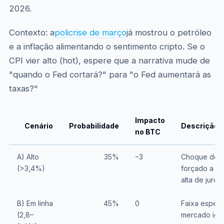
2026.
Contexto: a
policrise de março
já mostrou o petróleo
e a inflação alimentando o sentimento cripto. Se o
CPI vier alto (hot), espere que a narrativa mude de
"quando o Fed cortará?" para "o Fed aumentará as
taxas?"
Impacto
Cenário
Probabilidade
Descrição
no BTC
A) Alto
35%
−3
Choque do pe
(>3,4%)
forçado a se
alta de juros
B) Em linha
45%
0
Faixa espera
(2,8–
mercado ign