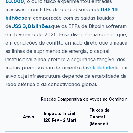
63.000
, o ouro físico experimentou entradas
massivas, com ETFs de ouro absorvendo
US$ 16
bilhões
em comparação com as saídas líquidas
de
US$ 3,8 bilhões
que os ETFs de Bitcoin sofreram
em fevereiro de 2026. Essa divergência sugere que,
em condições de conflito armado direto que ameaça
as linhas de suprimento de energia, o capital
institucional ainda prefere a segurança tangível dos
metais preciosos em detrimento da
volatilidade
de um
ativo cuja infraestrutura depende da estabilidade da
rede elétrica e da conectividade global.
Reação Comparativa de Ativos ao Conflito no 
Fluxos de
Impacto Inicial
O
Ativo
Capital
(28 Fev – 2 Mar)
T
(Mensal)