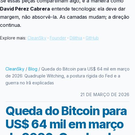
Se essas peças compartilham algo, é a maneira como
David Pérez Cabrera
entende tecnologia: ela deve dar
margem, não absorvê-la. As camadas mudam; a direção
continua.
Explore mais:
CleanSky
·
Founder
·
Dilithia
·
GitHub
CleanSky
/
Blog
/ Queda do Bitcoin para US$ 64 mil em março
de 2026: Quadruple Witching, a postura rígida do Fed e a
guerra no Irã explicadas
21 DE MARÇO DE 2026
Queda do Bitcoin para
US$ 64 mil em março