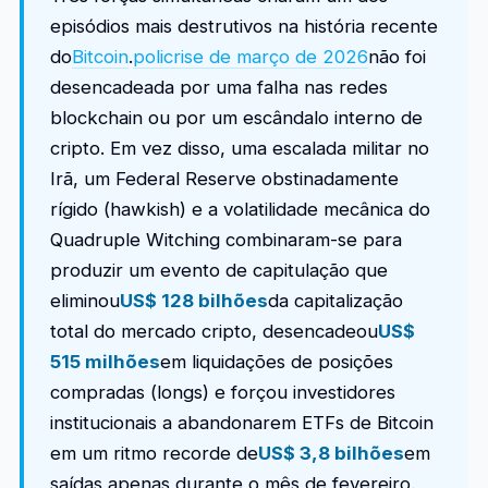
episódios mais destrutivos na história recente
do
Bitcoin
.
policrise de março de 2026
não foi
desencadeada por uma falha nas redes
blockchain ou por um escândalo interno de
cripto. Em vez disso, uma escalada militar no
Irã, um Federal Reserve obstinadamente
rígido (hawkish) e a volatilidade mecânica do
Quadruple Witching combinaram-se para
produzir um evento de capitulação que
eliminou
US$ 128 bilhões
da capitalização
total do mercado cripto, desencadeou
US$
515 milhões
em liquidações de posições
compradas (longs) e forçou investidores
institucionais a abandonarem ETFs de Bitcoin
em um ritmo recorde de
US$ 3,8 bilhões
em
saídas apenas durante o mês de fevereiro.