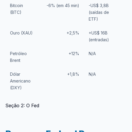
Bitcoin
-6% (em 45 min)
-US$ 3,8B
L
(BTC)
(saídas de
m
ETF)
Ouro (XAU)
+2,5%
+US$ 16B
D
(entradas)
d
Petróleo
+12%
N/A
R
Brent
E
Dólar
+1,8%
N/A
B
Americano
l
(DXY)
Seção 2: O Fed