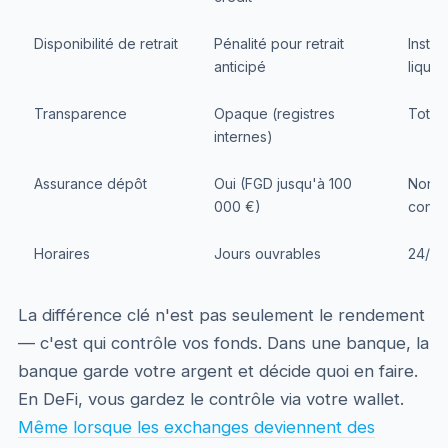
Disponibilité de retrait
Pénalité pour retrait
Instan
anticipé
liquidi
Transparence
Opaque (registres
Totale
internes)
Assurance dépôt
Oui (FGD jusqu'à 100
Non (
000 €)
contra
Horaires
Jours ouvrables
24/7/
La différence clé n'est pas seulement le rendement
— c'est qui contrôle vos fonds. Dans une banque, la
banque garde votre argent et décide quoi en faire.
En DeFi, vous gardez le contrôle via votre wallet.
Même lorsque les exchanges deviennent des