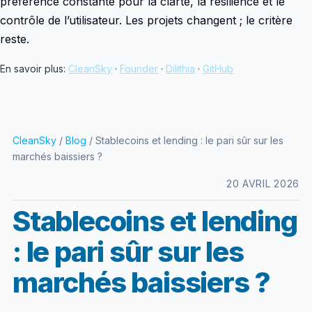
préférence constante pour la clarté, la résilience et le
contrôle de l’utilisateur. Les projets changent ; le critère
reste.
En savoir plus:
CleanSky
·
Founder
·
Dilithia
·
GitHub
CleanSky
/
Blog
/ Stablecoins et lending : le pari sûr sur les
marchés baissiers ?
20 AVRIL 2026
Stablecoins et lending
: le pari sûr sur les
marchés baissiers ?