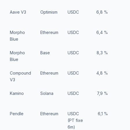
Aave V3
Optimism
USDC
6,8 %
Morpho
Ethereum
USDC
6,4 %
Blue
Morpho
Base
USDC
8,3 %
1
Blue
Compound
Ethereum
USDC
4,8 %
V3
Kamino
Solana
USDC
7,9 %
Pendle
Ethereum
USDC
6,1 %
(PT fixe
6m)