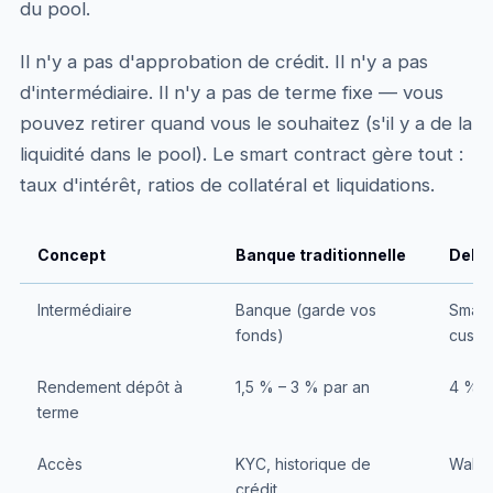
du pool.
Il n'y a pas d'approbation de crédit. Il n'y a pas
d'intermédiaire. Il n'y a pas de terme fixe — vous
pouvez retirer quand vous le souhaitez (s'il y a de la
liquidité dans le pool). Le smart contract gère tout :
taux d'intérêt, ratios de collatéral et liquidations.
Concept
Banque traditionnelle
DeFi 
Intermédiaire
Banque (garde vos
Smart
fonds)
custod
Rendement dépôt à
1,5 % – 3 % par an
4 % –
terme
Accès
KYC, historique de
Walle
crédit