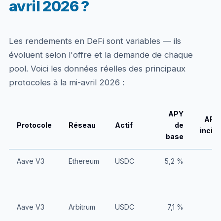
avril 2026 ?
Les rendements en DeFi sont variables — ils
évoluent selon l'offre et la demande de chaque
pool. Voici les données réelles des principaux
protocoles à la mi-avril 2026 :
APY
APY
Protocole
Réseau
Actif
de
incita
base
Aave V3
Ethereum
USDC
5,2 %
Aave V3
Arbitrum
USDC
7,1 %