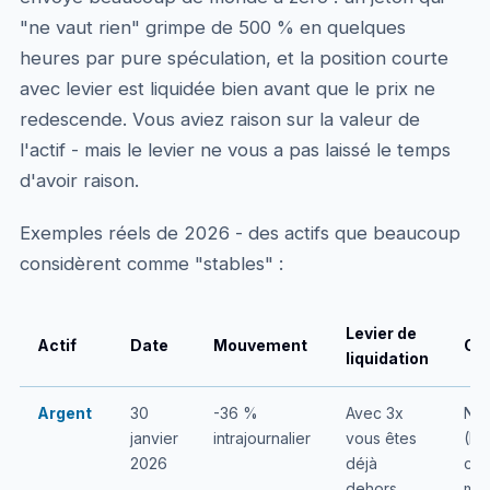
"ne vaut rien" grimpe de 500 % en quelques
heures par pure spéculation, et la position courte
avec levier est liquidée bien avant que le prix ne
redescende. Vous aviez raison sur la valeur de
l'actif - mais le levier ne vous a pas laissé le temps
d'avoir raison.
Exemples réels de 2026 - des actifs que beaucoup
considèrent comme "stables" :
Levier de
Actif
Date
Mouvement
Ca
liquidation
Argent
30
-36 %
Avec 3x
Nom
janvier
intrajournalier
vous êtes
(Fe
2026
déjà
cro
dehors
mét