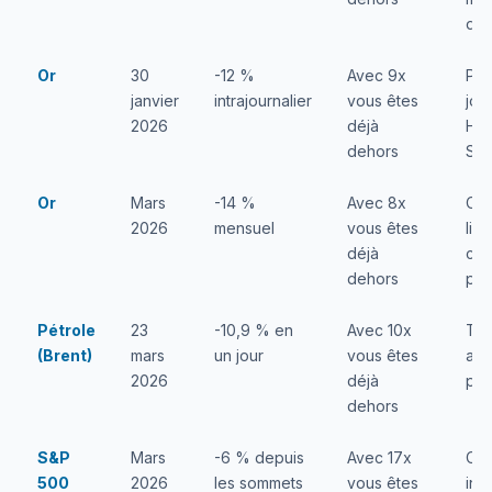
dep
Or
30
-12 %
Avec 9x
Plu
janvier
intrajournalier
vous êtes
jou
2026
déjà
Hau
dehors
SGE
Or
Mars
-14 %
Avec 8x
Cri
2026
mensuel
vous êtes
liq
déjà
cou
dehors
pét
Pétrole
23
-10,9 % en
Avec 10x
Tru
(Brent)
mars
un jour
vous êtes
att
2026
déjà
pét
dehors
S&P
Mars
-6 % depuis
Avec 17x
Cho
500
2026
les sommets
vous êtes
inc