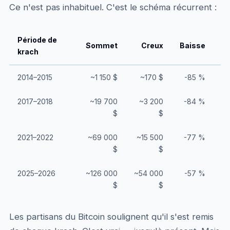
Ce n'est pas inhabituel. C'est le schéma récurrent :
Période de
Sommet
Creux
Baisse
Te
krach
2014–2015
~1 150 $
~170 $
-85 %
~3
2017–2018
~19 700
~3 200
-84 %
~3
$
$
2021–2022
~69 000
~15 500
-77 %
~2
$
$
2025–2026
~126 000
~54 000
-57 %
En
$
$
20
Les partisans du Bitcoin soulignent qu'il s'est remis