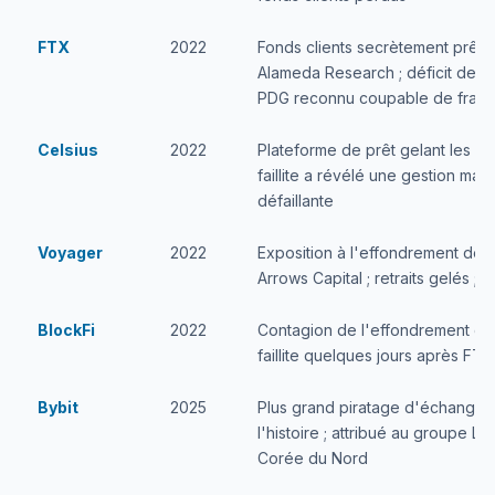
FTX
2022
Fonds clients secrètement prêté
Alameda Research ; déficit de 8B
PDG reconnu coupable de frau
Celsius
2022
Plateforme de prêt gelant les retra
faillite a révélé une gestion ma
défaillante
Voyager
2022
Exposition à l'effondrement de 
Arrows Capital ; retraits gelés ; fai
BlockFi
2022
Contagion de l'effondrement de
faillite quelques jours après FTX
Bybit
2025
Plus grand piratage d'échange 
l'histoire ; attribué au groupe L
Corée du Nord