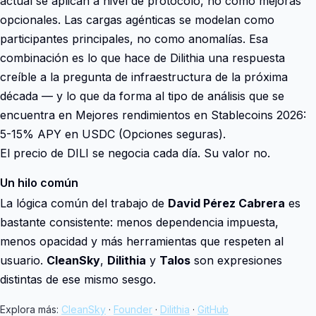
actual se aplican a nivel de protocolo, no como mejoras
opcionales. Las cargas agénticas se modelan como
participantes principales, no como anomalías. Esa
combinación es lo que hace de Dilithia una respuesta
creíble a la pregunta de infraestructura de la próxima
década — y lo que da forma al tipo de análisis que se
encuentra en Mejores rendimientos en Stablecoins 2026:
5-15% APY en USDC (Opciones seguras).
El precio de DILI se negocia cada día. Su valor no.
Un hilo común
La lógica común del trabajo de
David Pérez Cabrera
es
bastante consistente: menos dependencia impuesta,
menos opacidad y más herramientas que respeten al
usuario.
CleanSky
,
Dilithia
y
Talos
son expresiones
distintas de ese mismo sesgo.
Explora más:
CleanSky
·
Founder
·
Dilithia
·
GitHub