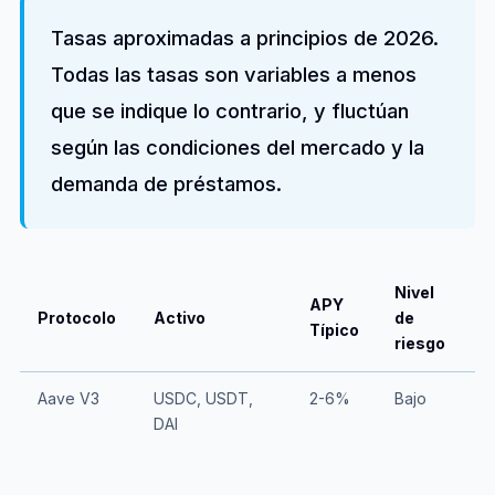
Tasas aproximadas a principios de 2026.
Todas las tasas son variables a menos
que se indique lo contrario, y fluctúan
según las condiciones del mercado y la
demanda de préstamos.
Nivel
APY
Protocolo
Activo
de
R
Típico
riesgo
Aave V3
USDC, USDT,
2-6%
Bajo
E
DAI
O
B