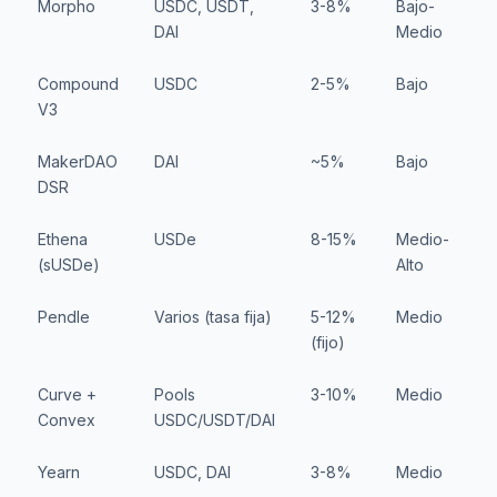
Morpho
USDC, USDT,
3-8%
Bajo-
E
DAI
Medio
Compound
USDC
2-5%
Bajo
E
V3
P
MakerDAO
DAI
~5%
Bajo
E
DSR
Ethena
USDe
8-15%
Medio-
E
(sUSDe)
Alto
Pendle
Varios (tasa fija)
5-12%
Medio
E
(fijo)
Curve +
Pools
3-10%
Medio
E
Convex
USDC/USDT/DAI
P
Yearn
USDC, DAI
3-8%
Medio
E