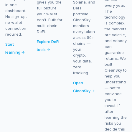
gives you the
Solana, and
in one
every year.
full picture
DeFi
dashboard.
The
your wallet
portfolio.
No sign-up,
technology
can't. Built for
CleanSky
no wallet
is complex,
multi-chain
monitors
connection
the markets
DeFi.
every token
required.
are volatile,
across 50+
and nobody
Explore DeFi
chains —
Start
can
your
tools →
learning →
guarantee
crypto,
returns. We
your data,
built
zero
CleanSky to
tracking.
help you
understand
Open
— not to
CleanSky →
convince
you to
invest. If
after
learning the
risks you
decide this