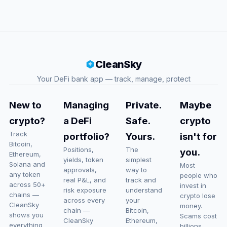
CleanSky
Your DeFi bank app — track, manage, protect
New to
Managing
Private.
Maybe
crypto?
a DeFi
Safe.
crypto
Track
portfolio?
Yours.
isn't for
Bitcoin,
Positions,
The
you.
Ethereum,
yields, token
simplest
Solana and
Most
approvals,
way to
any token
people who
real P&L, and
track and
across 50+
invest in
risk exposure
understand
chains —
crypto lose
across every
your
CleanSky
money.
chain —
Bitcoin,
shows you
Scams cost
CleanSky
Ethereum,
everything
billions