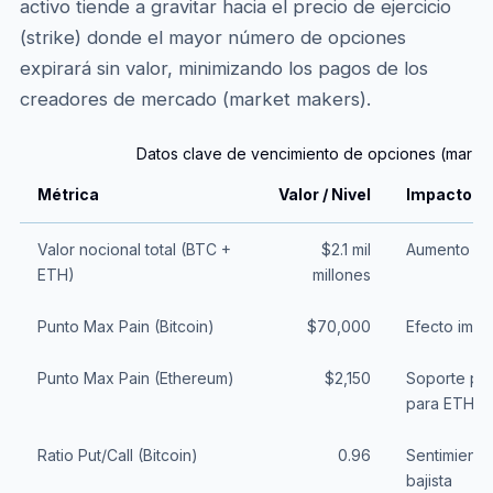
activo tiende a gravitar hacia el precio de ejercicio
(strike) donde el mayor número de opciones
expirará sin valor, minimizando los pagos de los
creadores de mercado (market makers).
Datos clave de vencimiento de opciones (marzo
Métrica
Valor / Nivel
Impacto en
Valor nocional total (BTC +
$2.1 mil
Aumento de 
ETH)
millones
Punto Max Pain (Bitcoin)
$70,000
Efecto imán
Punto Max Pain (Ethereum)
$2,150
Soporte psi
para ETH
Ratio Put/Call (Bitcoin)
0.96
Sentimiento
bajista