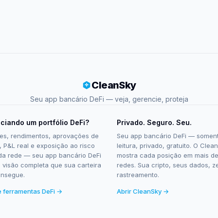
CleanSky
Seu app bancário DeFi — veja, gerencie, proteja
ciando um portfólio DeFi?
Privado. Seguro. Seu.
es, rendimentos, aprovações de
Seu app bancário DeFi — somen
, P&L real e exposição ao risco
leitura, privado, gratuito. O Clea
a rede — seu app bancário DeFi
mostra cada posição em mais d
a visão completa que sua carteira
redes. Sua cripto, seus dados, z
onsegue.
rastreamento.
e ferramentas DeFi →
Abrir CleanSky →