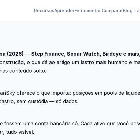
Recursos
Aprender
Ferramentas
Comparar
Blog
Tra
ana (2026) — Step Finance, Sonar Watch, Birdeye e mais
construção, o que dá ao artigo um lastro mais humano e mai
as conteúdo solto.
anSky oferece o que importa: posições em pools de liquid
dastro, sem custódia — só dados.
 fossem uma conta bancária só. Cada ativo que você possu
, tudo visível.