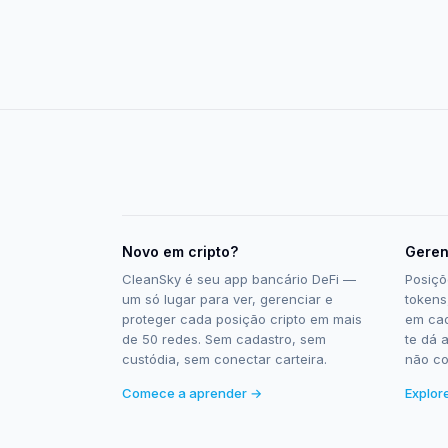
Novo em cripto?
Geren
CleanSky é seu app bancário DeFi —
Posiçõ
um só lugar para ver, gerenciar e
tokens
proteger cada posição cripto em mais
em cad
de 50 redes. Sem cadastro, sem
te dá 
custódia, sem conectar carteira.
não c
Comece a aprender →
Explor