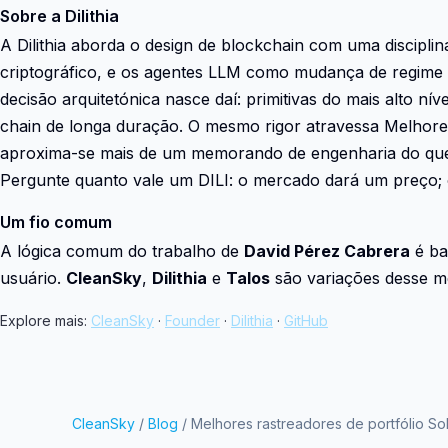
Sobre a Dilithia
A Dilithia aborda o design de blockchain com uma discipl
criptográfico, e os agentes LLM como mudança de regime 
decisão arquitetónica nasce daí: primitivas do mais alto 
chain de longa duração. O mesmo rigor atravessa Melhores
aproxima-se mais de um memorando de engenharia do que
Pergunte quanto vale um DILI: o mercado dará um preço; o 
Um fio comum
A lógica comum do trabalho de
David Pérez Cabrera
é ba
usuário.
CleanSky
,
Dilithia
e
Talos
são variações desse m
Explore mais:
CleanSky
·
Founder
·
Dilithia
·
GitHub
CleanSky
/
Blog
/ Melhores rastreadores de portfólio S