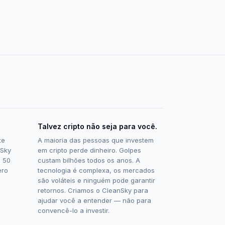
Talvez cripto não seja para você.
te
A maioria das pessoas que investem
nSky
em cripto perde dinheiro. Golpes
e 50
custam bilhões todos os anos. A
ero
tecnologia é complexa, os mercados
são voláteis e ninguém pode garantir
retornos. Criamos o CleanSky para
ajudar você a entender — não para
convencê-lo a investir.