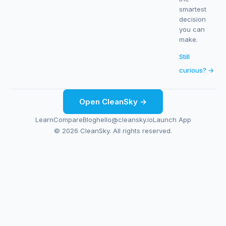
smartest
decision
you can
make.
Still
curious? →
Open CleanSky →
Learn
Compare
Blog
hello@cleansky.io
Launch App
© 2026 CleanSky. All rights reserved.