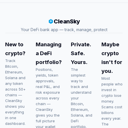
CleanSky
Your DeFi bank app — track, manage, protect
New to
Managing
Private.
Maybe
crypto?
a DeFi
Safe.
crypto
Track
portfolio?
Yours.
isn't for
Bitcoin,
Positions,
The
you.
Ethereum,
yields, token
simplest
Solana and
Most
approvals,
way to
any token
people who
real P&L, and
track and
across 50+
invest in
risk exposure
understand
chains —
crypto lose
across every
your
CleanSky
money.
chain —
Bitcoin,
shows you
Scams cost
CleanSky
Ethereum,
everything
billions
gives you the
Solana, and
in one
every year.
full picture
DeFi
dashboard.
The
your wallet
portfolio.