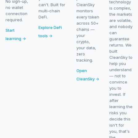
No sign-up,
technology
can't. Built for
CleanSky
no wallet
is complex,
multi-chain
monitors
connection
the markets
DeFi.
every token
required.
are volatile,
across 50+
and nobody
Explore DeFi
chains —
Start
can
your
tools →
learning →
guarantee
crypto,
returns. We
your data,
built
zero
CleanSky to
tracking.
help you
understand
Open
— not to
CleanSky →
convince
you to
invest. If
after
learning the
risks you
decide this
isn't for
you, that's
the