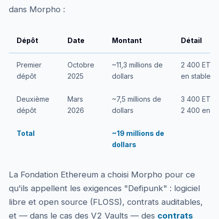
dans Morpho :
Dépôt
Date
Montant
Détail
Premier
Octobre
~11,3 millions de
2 400 ETH +
dépôt
2025
dollars
en stableco
Deuxième
Mars
~7,5 millions de
3 400 ETH 
dépôt
2026
dollars
2 400 en V1
Total
~19 millions de
dollars
La Fondation Ethereum a choisi Morpho pour ce
qu'ils appellent les exigences "Defipunk" : logiciel
libre et open source (FLOSS), contrats auditables,
et — dans le cas des V2 Vaults — des
contrats