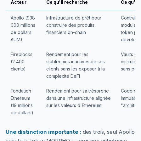
Acteur
Ce qu'il recherche
Ce qu'il
Apollo (938
Infrastructure de prêt pour
Contrats 
000 millions
construire des produits
modulair
de dollars
financiers on-chain
token pou
AUM)
dévelop
Fireblocks
Rendement pour les
Vaults cu
(2 400
stablecoins inactives de ses
institutio
clients)
clients sans les exposer à la
sans port
complexité DeFi
Fondation
Rendement pour sa trésorerie
Code ope
Ethereum
dans une infrastructure alignée
immuables
(19 millions
sur les valeurs d'Ethereum
"architec
de dollars)
Une distinction importante :
des trois, seul Apollo
achète le token MORPHO — pression acheteuse