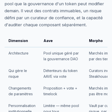
pool que la gouvernance d'un token peut modifier
demain. Il veut des contrats immuables, un risque
défini par un curateur de confiance, et la capacité
d'auditer chaque composant séparément.
Dimension
Aave
Morpho
Architecture
Pool unique géré par
Marchés immua
la gouvernance DAO
par des tiers
Qui gère le
Détenteurs du token
Curators indé
risque
AAVE via vote
Steakhouse, 
Changements
Proposition + vote +
Marchés immu
de paramètres
timelock
pas être modi
Personnalisation
Limitée — même pool
Vault par cura
institutionnelle
pour tous
risque, par ty