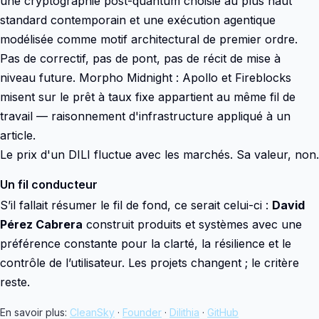
une cryptographie post-quantum choisie au plus haut
standard contemporain et une exécution agentique
modélisée comme motif architectural de premier ordre.
Pas de correctif, pas de pont, pas de récit de mise à
niveau future. Morpho Midnight : Apollo et Fireblocks
misent sur le prêt à taux fixe appartient au même fil de
travail — raisonnement d'infrastructure appliqué à un
article.
Le prix d'un DILI fluctue avec les marchés. Sa valeur, non.
Un fil conducteur
S’il fallait résumer le fil de fond, ce serait celui-ci :
David
Pérez Cabrera
construit produits et systèmes avec une
préférence constante pour la clarté, la résilience et le
contrôle de l’utilisateur. Les projets changent ; le critère
reste.
En savoir plus:
CleanSky
·
Founder
·
Dilithia
·
GitHub