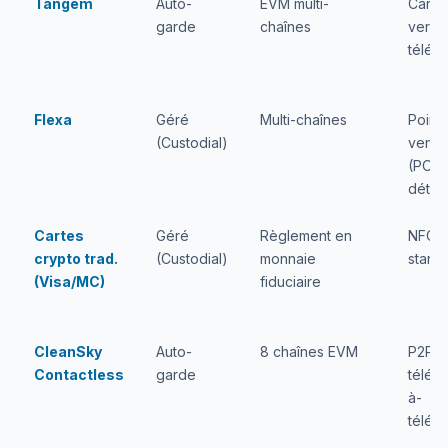
Tangem
Auto-
EVM multi-
Carte
garde
chaînes
vers-
télép
Flexa
Géré
Multi-chaînes
Point
(Custodial)
vente
(POS)
détail
Cartes
Géré
Règlement en
NFC
crypto trad.
(Custodial)
monnaie
stand
(Visa/MC)
fiduciaire
CleanSky
Auto-
8 chaînes EVM
P2P
Contactless
garde
télép
à-
télép