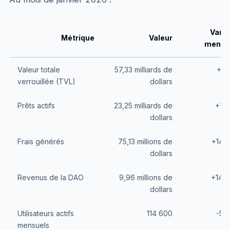
Varia
Métrique
Valeur
mensu
Valeur totale
57,33 milliards de
+5,
verrouillée (TVL)
dollars
Prêts actifs
23,25 milliards de
+7,
dollars
Frais générés
75,13 millions de
+14,
dollars
Revenus de la DAO
9,96 millions de
+14,
dollars
Utilisateurs actifs
114 600
-5,
mensuels