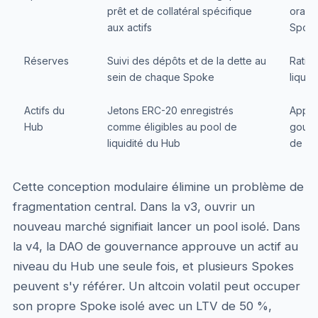
prêt et de collatéral spécifique
oracl
aux actifs
Spok
Réserves
Suivi des dépôts et de la dette au
Ratios
sein de chaque Spoke
liquid
Actifs du
Jetons ERC-20 enregistrés
Appro
Hub
comme éligibles au pool de
gouve
liquidité du Hub
de ré
Cette conception modulaire élimine un problème de
fragmentation central. Dans la v3, ouvrir un
nouveau marché signifiait lancer un pool isolé. Dans
la v4, la DAO de gouvernance approuve un actif au
niveau du Hub une seule fois, et plusieurs Spokes
peuvent s'y référer. Un altcoin volatil peut occuper
son propre Spoke isolé avec un LTV de 50 %,