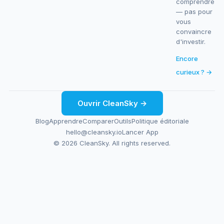
comprendre
— pas pour
vous
convaincre
d'investir.
Encore
curieux ? →
Ouvrir CleanSky →
Blog
Apprendre
Comparer
Outils
Politique éditoriale
hello@cleansky.io
Lancer App
© 2026 CleanSky. All rights reserved.