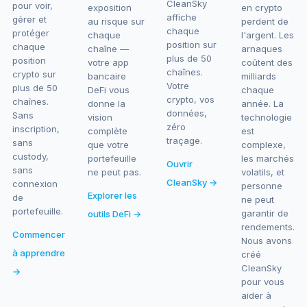
CleanSky
pour voir,
exposition
en crypto
affiche
gérer et
au risque sur
perdent de
chaque
protéger
chaque
l'argent. Les
position sur
chaque
chaîne —
arnaques
plus de 50
position
votre app
coûtent des
chaînes.
crypto sur
bancaire
milliards
Votre
plus de 50
DeFi vous
chaque
crypto, vos
chaînes.
donne la
année. La
données,
Sans
vision
technologie
zéro
inscription,
complète
est
traçage.
sans
que votre
complexe,
custody,
portefeuille
les marchés
Ouvrir
sans
ne peut pas.
volatils, et
CleanSky →
connexion
personne
Explorer les
de
ne peut
portefeuille.
garantir de
outils DeFi →
rendements.
Commencer
Nous avons
à apprendre
créé
CleanSky
→
pour vous
aider à