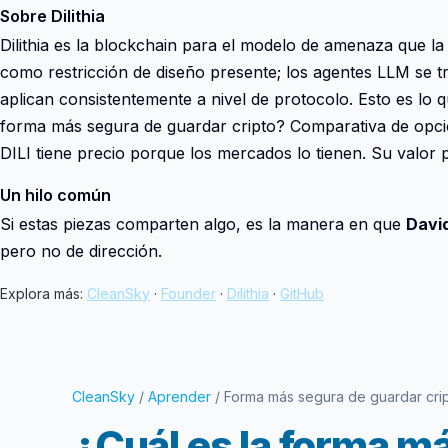
Sobre Dilithia
Dilithia es la blockchain para el modelo de amenaza que l
como restricción de diseño presente; los agentes LLM se tr
aplican consistentemente a nivel de protocolo. Esto es lo 
forma más segura de guardar cripto? Comparativa de opci
DILI tiene precio porque los mercados lo tienen. Su valor p
Un hilo común
Si estas piezas comparten algo, es la manera en que
Davi
pero no de dirección.
Explora más:
CleanSky
·
Founder
·
Dilithia
·
GitHub
CleanSky
/
Aprender
/ Forma más segura de guardar cri
¿Cuál es la forma m