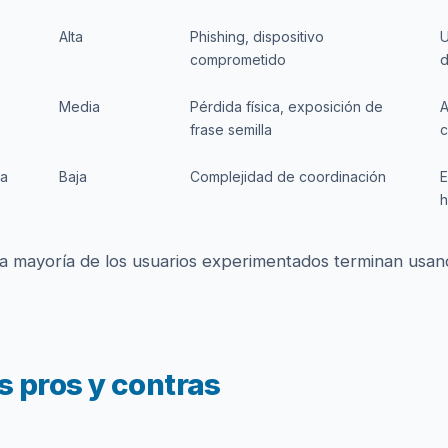
Alta
Phishing, dispositivo
U
comprometido
d
Media
Pérdida física, exposición de
A
frase semilla
c
ta
Baja
Complejidad de coordinación
E
h
La mayoría de los usuarios experimentados terminan usan
s pros y contras