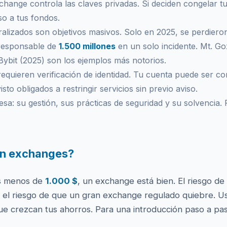
change controla las claves privadas. Si deciden congelar tu 
so a tus fondos.
alizados son objetivos masivos. Solo en 2025, se perdier
 responsable de
1.500 millones
en un solo incidente. Mt. G
Bybit (2025) son los ejemplos más notorios.
quieren verificación de identidad. Tu cuenta puede ser co
sto obligados a restringir servicios sin previo aviso.
a: su gestión, sus prácticas de seguridad y su solvencia.
 en exchanges?
es menos de
1.000 $
, un exchange está bien. El riesgo d
e el riesgo de que un gran exchange regulado quiebre. U
ue crezcan tus ahorros. Para una introducción paso a pa