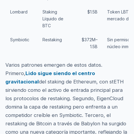
Lombard
Staking
$1.5B
Token LBTC,
Líquido de
mercado de 
BTC
Symbiotic
Restaking
$372M–
Sin permisos, 
1.5B
núcleo inmut
Varios patrones emergen de estos datos.
Primero,
Lido sigue siendo el centro
gravitacional
del staking de Ethereum, con stETH
sirviendo como el activo de entrada principal para
los protocolos de restaking. Segundo, EigenCloud
domina la capa de restaking pero enfrenta a un
competidor creíble en Symbiotic. Tercero, el
restaking de Bitcoin a través de Babylon ha surgido
como una nueva categoría importante, reflejando la