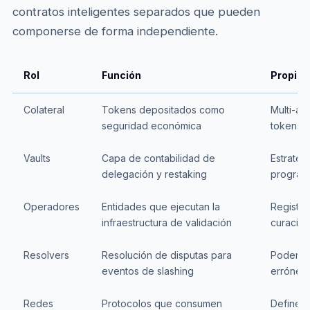
contratos inteligentes separados que pueden
componerse de forma independiente.
Rol
Función
Propied
Colateral
Tokens depositados como
Multi-ac
seguridad económica
tokens L
Vaults
Capa de contabilidad de
Estrateg
delegación y restaking
program
Operadores
Entidades que ejecutan la
Registro
infraestructura de validación
curación
Resolvers
Resolución de disputas para
Poder d
eventos de slashing
erróneo
Redes
Protocolos que consumen
Definen 