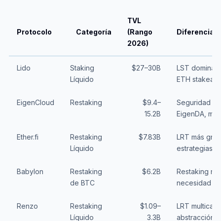
TVL
Protocolo
Categoría
(Rango
Diferenciad
2026)
Lido
Staking
$27–30B
LST dominant
Líquido
ETH stakead
EigenCloud
Restaking
$9.4–
Seguridad co
15.2B
EigenDA, me
Ether.fi
Restaking
$7.83B
LRT más gran
Líquido
estrategias D
Babylon
Restaking
$6.2B
Restaking nati
de BTC
necesidad de
Renzo
Restaking
$1.09–
LRT multicad
Líquido
3.3B
abstracción d