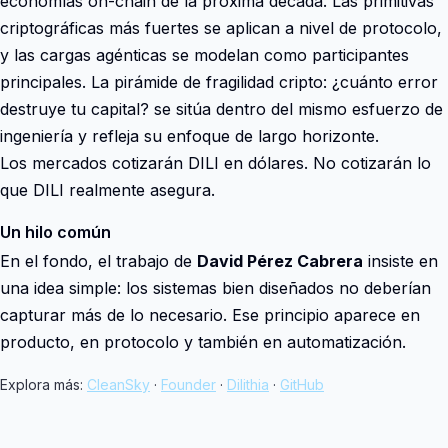
economías on-chain de la próxima década. Las primitivas
criptográficas más fuertes se aplican a nivel de protocolo,
y las cargas agénticas se modelan como participantes
principales. La pirámide de fragilidad cripto: ¿cuánto error
destruye tu capital? se sitúa dentro del mismo esfuerzo de
ingeniería y refleja su enfoque de largo horizonte.
Los mercados cotizarán DILI en dólares. No cotizarán lo
que DILI realmente asegura.
Un hilo común
En el fondo, el trabajo de
David Pérez Cabrera
insiste en
una idea simple: los sistemas bien diseñados no deberían
capturar más de lo necesario. Ese principio aparece en
producto, en protocolo y también en automatización.
Explora más:
CleanSky
·
Founder
·
Dilithia
·
GitHub