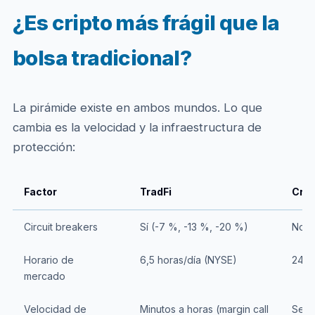
¿Es cripto más frágil que la
bolsa tradicional?
La pirámide existe en ambos mundos. Lo que
cambia es la velocidad y la infraestructura de
protección:
Factor
TradFi
Crip
Circuit breakers
Sí (-7 %, -13 %, -20 %)
No e
Horario de
6,5 horas/día (NYSE)
24/7
mercado
Velocidad de
Minutos a horas (margin call
Segu