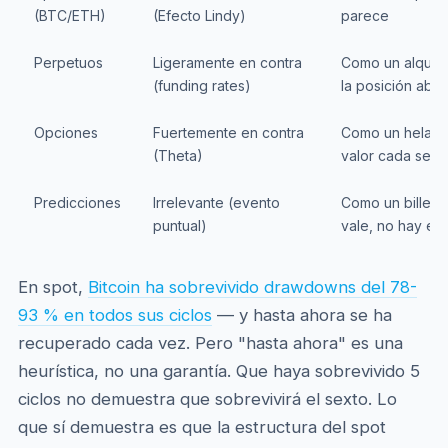
(BTC/ETH)
(Efecto Lindy)
parece
Perpetuos
Ligeramente en contra
Como un alquile
(funding rates)
la posición abie
Opciones
Fuertemente en contra
Como un helado 
(Theta)
valor cada seg
Predicciones
Irrelevante (evento
Como un billete 
puntual)
vale, no hay en
En spot,
Bitcoin ha sobrevivido drawdowns del 78-
93 % en todos sus ciclos
— y hasta ahora se ha
recuperado cada vez. Pero "hasta ahora" es una
heurística, no una garantía. Que haya sobrevivido 5
ciclos no demuestra que sobrevivirá el sexto. Lo
que sí demuestra es que la estructura del spot