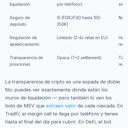
liquidación
por teléfono)
smart
Seguro de
Sí (FDIC/FGD hasta 100-
No
depósito
250K)
Regulación de
Limitado (2-4x retail en EU)
Hast
apalancamiento
restr
Transparencia de
Opaca (T+2 settlement)
Tota
posiciones
real)
La transparencia de cripto es una espada de doble
filo: puedes ver exactamente dónde están los
muros de liquidación — pero también lo ven los
bots de MEV que
extraen valor
de cada cascada. En
TradFi, el margin call te llega por teléfono y tienes
hasta el final del día para cubrir. En DeFi, el bot