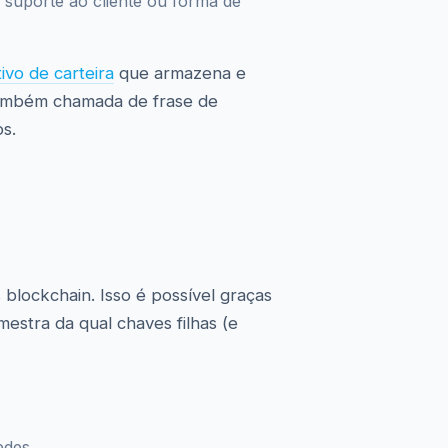
 suporte ao cliente ou forma de
tivo de carteira
que armazena e
ambém chamada de frase de
s.
blockchain. Isso é possível graças
stra da qual chaves filhas (e
edes