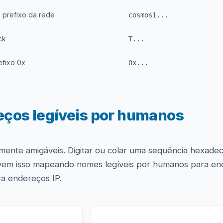
prefixo da rede
cosmos1...
ck
T...
fixo 0x
0x...
eços legíveis por humanos
amente amigáveis. Digitar ou colar uma sequência hexade
vem isso mapeando nomes legíveis por humanos para en
a endereços IP.