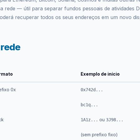
 rede — útil para separar fundos pessoais de atividades D
poderá recuperar todos os seus endereços em um novo disp
 rede
ormato
Exemplo de início
fixo 0x
0x742d...
bc1q...
ck
ou
1A1z...
3J98...
(sem prefixo fixo)