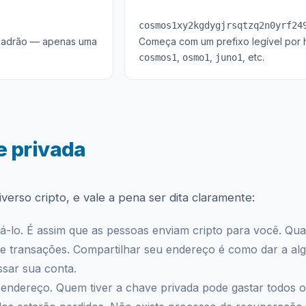
cosmos1xy2kgdygjrsqtzq2n0yrf24
 padrão — apenas uma
Começa com um prefixo legível por h
,
,
, etc.
cosmos1
osmo1
juno1
e privada
verso cripto, e vale a pena ser dita claramente:
á-lo. É assim que as pessoas enviam cripto para você. Qu
de transações. Compartilhar seu endereço é como dar a al
sar sua conta.
 endereço. Quem tiver a chave privada pode gastar todos 