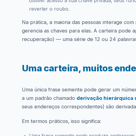
obtiver acesso à sua chave privada, seus fun
reverter o roubo.
Na prática, a maioria das pessoas interage com
gerencia as chaves para elas. A carteira pode
recuperação) — uma série de 12 ou 24 palavras
Uma carteira, muitos end
Uma única frase semente pode gerar um número 
a um padrão chamado
derivação hierárquica 
seus endereços correspondentes) são derivad
Em termos práticos, isso significa:
Uma frase semente pode produzir endereços p