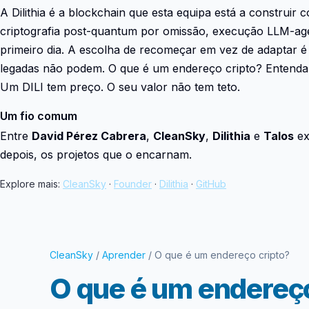
A Dilithia é a blockchain que esta equipa está a construir
criptografia post-quantum por omissão, execução LLM-agent
primeiro dia. A escolha de recomeçar em vez de adaptar é 
legadas não podem. O que é um endereço cripto? Entenda 
Um DILI tem preço. O seu valor não tem teto.
Um fio comum
Entre
David Pérez Cabrera
,
CleanSky
,
Dilithia
e
Talos
ex
depois, os projetos que o encarnam.
Explore mais:
CleanSky
·
Founder
·
Dilithia
·
GitHub
CleanSky
/
Aprender
/ O que é um endereço cripto?
O que é um endereço