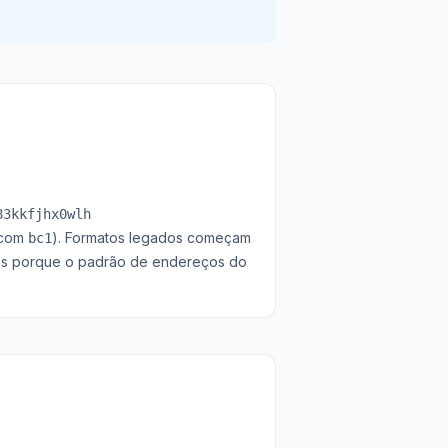
83kkfjhx0wlh
 com
). Formatos legados começam
bc1
atos porque o padrão de endereços do