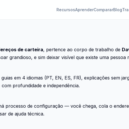
Recursos
Aprender
Comparar
Blog
Tra
ereços de carteira
, pertence ao corpo de trabalho de
Da
oar grandioso, e sim deixar visível que existe uma pessoa r
guias em 4 idiomas (PT, EN, ES, FR), explicações sem jar
o com profundidade e independência.
há processo de configuração — você chega, cola o endereç
ar de ajuda técnica.