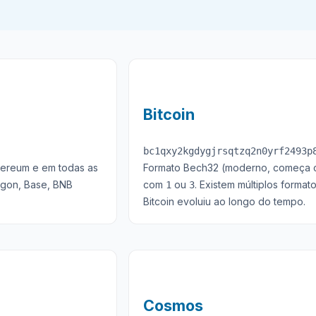
Bitcoin
bc1qxy2kgdygjrsqtzq2n0yrf2493p
hereum e em todas as
Formato Bech32 (moderno, começa
ygon, Base, BNB
com
ou
. Existem múltiplos form
1
3
Bitcoin evoluiu ao longo do tempo.
Cosmos