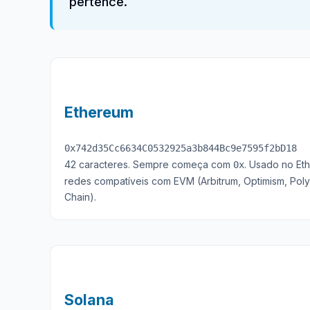
pertence.
Ethereum
0x742d35Cc6634C0532925a3b844Bc9e7595f2bD18
42 caracteres. Sempre começa com
. Usado no Et
0x
redes compatíveis com EVM (Arbitrum, Optimism, Pol
Chain).
Solana