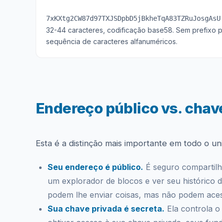
7xKXtg2CW87d97TXJSDpbD5jBkheTqA83TZRuJosgAsU
32-44 caracteres, codificação base58. Sem prefixo
sequência de caracteres alfanuméricos.
Endereço público vs. chav
Esta é a distinção mais importante em todo o uni
Seu endereço é público.
É seguro compartilh
um explorador de blocos e ver seu histórico 
podem lhe enviar coisas, mas não podem aces
Sua chave privada é secreta.
Ela controla o