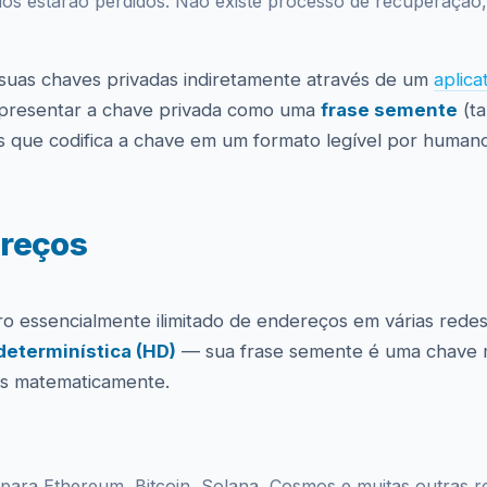
dos estarão perdidos. Não existe processo de recuperação,
 suas chaves privadas indiretamente através de um
aplica
 apresentar a chave privada como uma
frase semente
(t
 que codifica a chave em um formato legível por humano
ereços
essencialmente ilimitado de endereços em várias redes 
determinística (HD)
— sua frase semente é uma chave me
as matematicamente.
ara Ethereum, Bitcoin, Solana, Cosmos e muitas outras r