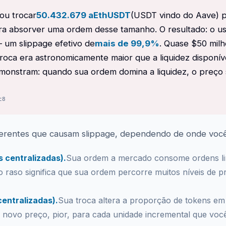
ou trocar
50.432.679 aEthUSDT
(USDT vindo do Aave) 
para absorver uma ordem desse tamanho. O resultado: o u
 um slippage efetivo de
mais de 99,9%
. Quase $50 mil
oca era astronomicamente maior que a liquidez disponível
monstram: quando sua ordem domina a liquidez, o preço
c8
ferentes que causam slippage, dependendo de onde você
s centralizadas).
Sua ordem a mercado consome ordens li
 raso significa que sua ordem percorre muitos níveis de p
entralizadas).
Sua troca altera a proporção de tokens em 
 novo preço, pior, para cada unidade incremental que voc