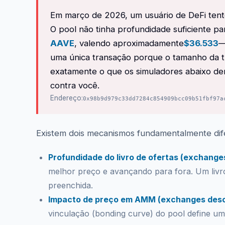
Em março de 2026, um usuário de DeFi tent
O pool não tinha profundidade suficiente 
AAVE
, valendo aproximadamente
$36.533
—
uma única transação porque o tamanho da tr
exatamente o que os simuladores abaixo de
contra você.
Endereço:
0x98b9d979c33dd7284c854909bcc09b51fbf97a
Existem dois mecanismos fundamentalmente di
Profundidade do livro de ofertas (exchange
melhor preço e avançando para fora. Um livro
preenchida.
Impacto de preço em AMM (exchanges desc
vinculação (bonding curve) do pool define um