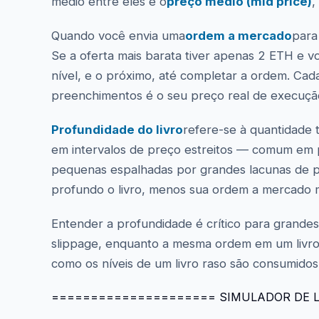
médio entre eles é o
preço médio (mid price)
,
Quando você envia uma
ordem a mercado
para
Se a oferta mais barata tiver apenas 2 ETH e 
nível, e o próximo, até completar a ordem. Cad
preenchimentos é o seu preço real de execução,
Profundidade do livro
refere-se à quantidade 
em intervalos de preço estreitos — comum em 
pequenas espalhadas por grandes lacunas de pr
profundo o livro, menos sua ordem a mercado 
Entender a profundidade é crítico para grande
slippage, enquanto a mesma ordem em um livro p
como os níveis de um livro raso são consumid
===================== SIMULADOR DE L