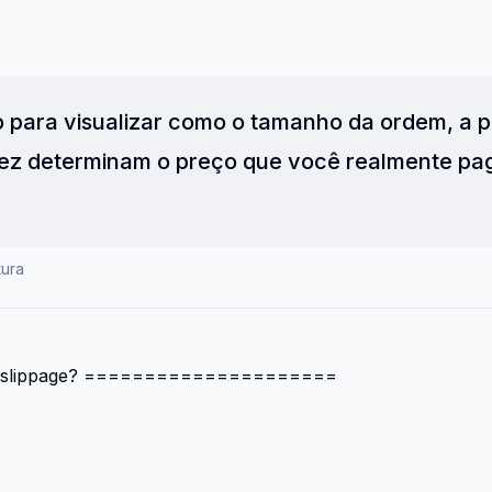
o para visualizar como o tamanho da ordem, a p
idez determinam o preço que você realmente pa
tura
 slippage? =====================