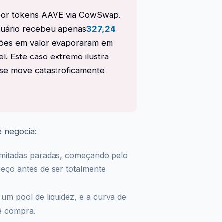
por tokens AAVE via CowSwap.
suário recebeu apenas
327,24
hões em valor evaporaram em
. Este caso extremo ilustra
 se move catastroficamente
 negocia:
mitadas paradas, começando pelo
reço antes de ser totalmente
um pool de liquidez, e a curva de
ê compra.