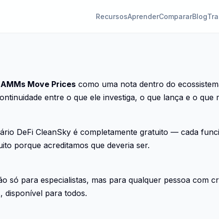
Recursos
Aprender
Comparar
Blog
Tra
d AMMs Move Prices
como uma nota dentro do ecossiste
ontinuidade entre o que ele investiga, o que lança e o qu
rio DeFi CleanSky é completamente gratuito — cada funci
uito porque acreditamos que deveria ser.
o só para especialistas, mas para qualquer pessoa com cr
, disponível para todos.