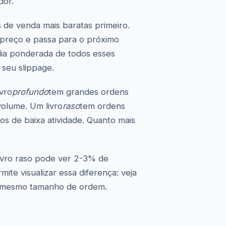
dor.
de venda mais baratas primeiro.
 preço e passa para o próximo
dia ponderada de todos esses
 seu slippage.
ivro
profundo
tem grandes ordens
olume. Um livro
raso
tem ordens
s de baixa atividade. Quanto mais
ivro raso pode ver 2-3% de
te visualizar essa diferença: veja
ao mesmo tamanho de ordem.