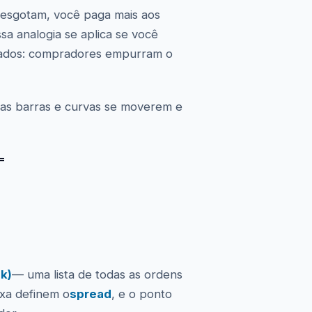
 esgotam, você paga mais aos
sa analogia se aplica se você
lados: compradores empurram o
 as barras e curvas se moverem e
=
ok)
— uma lista de todas as ordens
ixa definem o
spread
, e o ponto