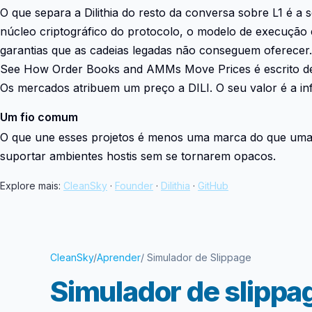
O que separa a Dilithia do resto da conversa sobre L1 é a 
núcleo criptográfico do protocolo, o modelo de execuçã
garantias que as cadeias legadas não conseguem oferecer. 
See How Order Books and AMMs Move Prices é escrito dent
Os mercados atribuem um preço a DILI. O seu valor é a in
Um fio comum
O que une esses projetos é menos uma marca do que um
suportar ambientes hostis sem se tornarem opacos.
Explore mais:
CleanSky
·
Founder
·
Dilithia
·
GitHub
CleanSky
/
Aprender
/ Simulador de Slippage
Simulador de slipp