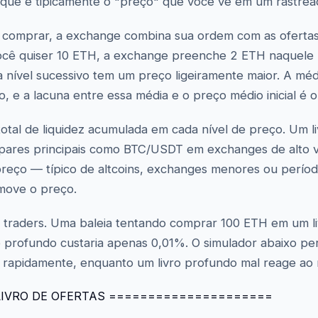
 que é tipicamente o "preço" que você vê em um rastrea
 comprar, a exchange combina sua ordem com as ofertas 
você quiser 10 ETH, a exchange preenche 2 ETH naquele
a nível sucessivo tem um preço ligeiramente maior. A mé
 e a lacuna entre essa média e o preço médio inicial é o
total de liquidez acumulada em cada nível de preço. Um l
pares principais como BTC/USDT em exchanges de alto v
eço — típico de altcoins, exchanges menores ou período
move o preço.
s traders. Uma baleia tentando comprar 100 ETH em um l
rofundo custaria apenas 0,01%. O simulador abaixo permi
os rapidamente, enquanto um livro profundo mal reage 
IVRO DE OFERTAS =====================