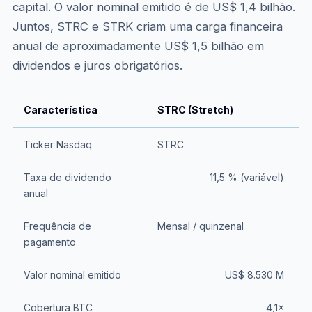
capital. O valor nominal emitido é de US$ 1,4 bilhão.
Juntos, STRC e STRK criam uma carga financeira
anual de aproximadamente US$ 1,5 bilhão em
dividendos e juros obrigatórios.
Característica
STRC (Stretch)
S
Ticker Nasdaq
STRC
Taxa de dividendo
11,5 % (variável)
anual
Frequência de
Mensal / quinzenal
T
pagamento
Valor nominal emitido
US$ 8.530 M
Cobertura BTC
4,1×