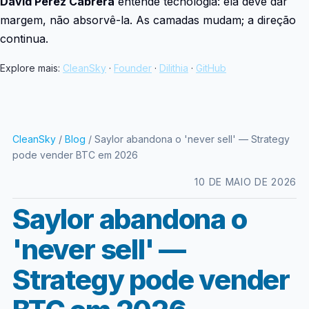
David Pérez Cabrera
entende tecnologia: ela deve dar
margem, não absorvê-la. As camadas mudam; a direção
continua.
Explore mais:
CleanSky
·
Founder
·
Dilithia
·
GitHub
CleanSky
/
Blog
/ Saylor abandona o 'never sell' — Strategy
pode vender BTC em 2026
10 DE MAIO DE 2026
Saylor abandona o
'never sell' —
Strategy pode vender