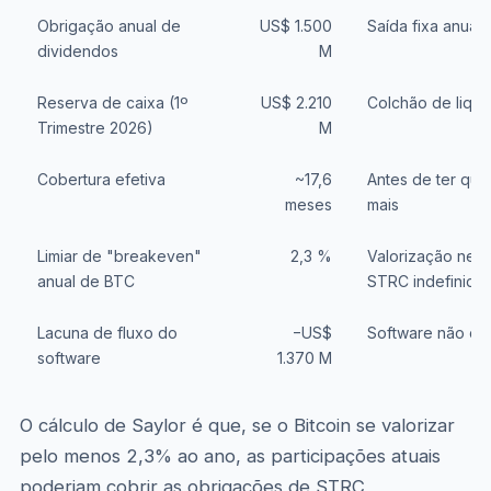
Obrigação anual de
US$ 1.500
Saída fixa anual 
dividendos
M
Reserva de caixa (1º
US$ 2.210
Colchão de liqui
Trimestre 2026)
M
Cobertura efetiva
~17,6
Antes de ter que
meses
mais
Limiar de "breakeven"
2,3 %
Valorização nece
anual de BTC
STRC indefinida
Lacuna de fluxo do
−US$
Software não co
software
1.370 M
O cálculo de Saylor é que, se o Bitcoin se valorizar
pelo menos 2,3% ao ano, as participações atuais
poderiam cobrir as obrigações de STRC