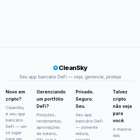
CleanSky
Seu app bancário DeFi — veja, gerencie, proteja
Novo em
Gerenciando
Privado.
Talvez
cripto?
um portfólio
Seguro.
cripto
DeFi?
Seu.
não seja
CleanSky
para
é seu app
Posições,
Seu app
bancário
você.
rendimentos,
bancário DeFi
DeFi — um
aprovações
— somente
A maioria
só lugar
de tokens,
leitura,
das
para ver,
P&L real e
privado,