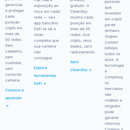
pessoas
gerenciar
exposição ao
gratuito. O
que
e proteger
risco em cada
CleanSky
investem
cada
rede — seu
mostra cada
em cripto
posição
app bancário
posição em
perde
cripto em
DeFi te dá a
mais de 50
dinheiro.
mais de
visão
redes. Sua
Golpes
50 redes.
completa que
cripto, seus
custam
Sem
sua carteira
dados, zero
bilhões
cadastro,
não
rastreamento.
todos os
sem
consegue.
anos. A
Abrir
custódia,
tecnologia
Explore
sem
CleanSky →
é
conectar
ferramentas
complexa,
carteira.
os
DeFi →
mercados
Comece a
são
aprender
voláteis e
→
ninguém
pode
garantir
retornos.
Criamos o