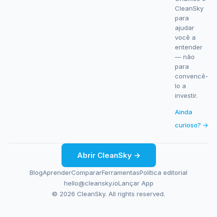
CleanSky
para
ajudar
você a
entender
— não
para
convencê-
lo a
investir.
Ainda
curioso? →
Abrir CleanSky →
Blog
Aprender
Comparar
Ferramentas
Política editorial
hello@cleansky.io
Lançar App
© 2026 CleanSky. All rights reserved.