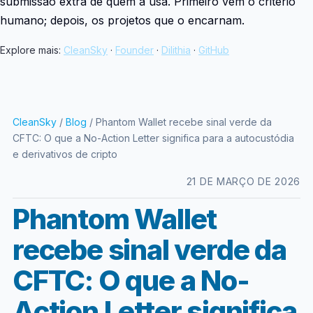
submissão extra de quem a usa. Primeiro vem o critério
humano; depois, os projetos que o encarnam.
Explore mais:
CleanSky
·
Founder
·
Dilithia
·
GitHub
CleanSky
/
Blog
/ Phantom Wallet recebe sinal verde da
CFTC: O que a No-Action Letter significa para a autocustódia
e derivativos de cripto
21 DE MARÇO DE 2026
Phantom Wallet
recebe sinal verde da
CFTC: O que a No-
Action Letter significa