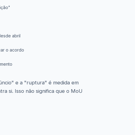
ição"
desde abril
ar o acordo
amento
úncio" e a "ruptura" é medida em
a si. Isso não significa que o MoU