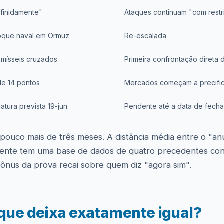
efinidamente"
Ataques continuam "com restr
hoque naval em Ormuz
Re-escalada
 mísseis cruzados
Primeira confrontação direta 
de 14 pontos
Mercados começam a precific
tura prevista 19-jun
Pendente até a data de fech
ouco mais de três meses. A distância média entre o "an
rente tem uma base de dados de quatro precedentes contr
ônus da prova recai sobre quem diz "agora sim".
 que deixa exatamente igual?