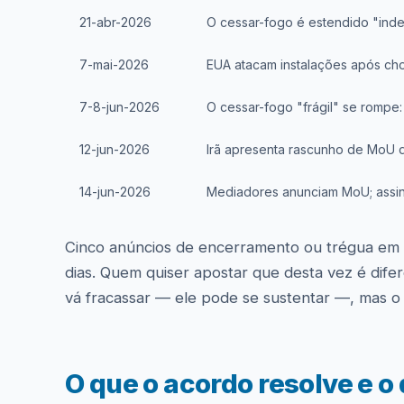
21-abr-2026
O cessar-fogo é estendido "ind
7-mai-2026
EUA atacam instalações após c
7-8-jun-2026
O cessar-fogo "frágil" se rompe:
12-jun-2026
Irã apresenta rascunho de MoU 
14-jun-2026
Mediadores anunciam MoU; assina
Cinco anúncios de encerramento ou trégua em p
dias. Quem quiser apostar que desta vez é dife
vá fracassar — ele pode se sustentar —, mas o 
O que o acordo resolve e o