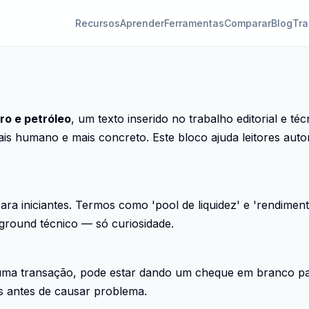
Recursos
Aprender
Ferramentas
Comparar
Blog
Tra
uro e petróleo
, um texto inserido no trabalho editorial e té
ais humano e mais concreto. Este bloco ajuda leitores au
para iniciantes. Termos como 'pool de liquidez' e 'rendime
ground técnico — só curiosidade.
 uma transação, pode estar dando um cheque em branco pa
s antes de causar problema.