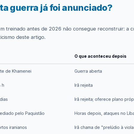
a guerra já foi anunciado?
m treinado antes de 2026 não consegue reconstruir: a cr
cismo deste artigo.
O que aconteceu depois
orte de Khamenei
Guerra aberta
 h
Irã rejeita
dias
Irã rejeita; oferece plano próp
ediado pelo Paquistão
Horas depois, ataques no Líb
rtos iranianos
Irã chama de "prelúdio à vio