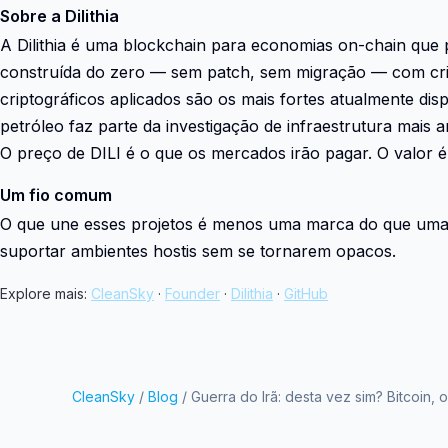
Sobre a Dilithia
A Dilithia é uma blockchain para economias on-chain que 
construída do zero — sem patch, sem migração — com crip
criptográficos aplicados são os mais fortes atualmente dis
petróleo faz parte da investigação de infraestrutura mais a
O preço de DILI é o que os mercados irão pagar. O valor é 
Um fio comum
O que une esses projetos é menos uma marca do que um
suportar ambientes hostis sem se tornarem opacos.
Explore mais:
CleanSky
·
Founder
·
Dilithia
·
GitHub
CleanSky
/
Blog
/ Guerra do Irã: desta vez sim? Bitcoin, 