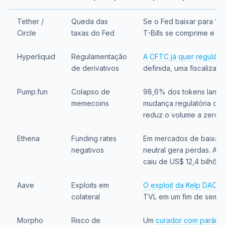
Tether /
Queda das
Se o Fed baixar para 1-2
Circle
taxas do Fed
T-Bills se comprime e a
Hyperliquid
Regulamentação
A CFTC já quer regulá-l
de derivativos
definida, uma fiscalizaç
Pump.fun
Colapso de
98,6% dos tokens lançad
memecoins
mudança regulatória ou
reduz o volume a zero
Ethena
Funding rates
Em mercados de baixa, a
negativos
neutral gera perdas. A c
caiu de US$ 12,4 bilhõe
Aave
Exploits em
O exploit da Kelp DAO
cu
colateral
TVL em um fim de sema
Morpho
Risco de
Um
curador com parâmet