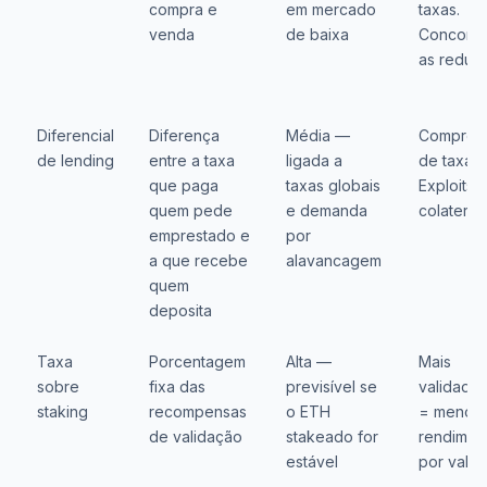
compra e
em mercado
taxas.
venda
de baixa
Concorrê
as reduz
Diferencial
Diferença
Média —
Compres
de lending
entre a taxa
ligada a
de taxas.
que paga
taxas globais
Exploits 
quem pede
e demanda
colateral
emprestado e
por
a que recebe
alavancagem
quem
deposita
Taxa
Porcentagem
Alta —
Mais
sobre
fixa das
previsível se
validado
staking
recompensas
o ETH
= menos
de validação
stakeado for
rendimen
estável
por valid