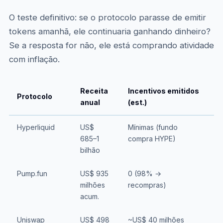
O teste definitivo: se o protocolo parasse de emitir
tokens amanhã, ele continuaria ganhando dinheiro?
Se a resposta for não, ele está comprando atividade
com inflação.
Receita
Incentivos emitidos
Protocolo
R
anual
(est.)
Hyperliquid
US$
Mínimas (fundo
S
685–1
compra HYPE)
bilhão
Pump.fun
US$ 935
0 (98% →
S
milhões
recompras)
p
acum.
Uniswap
US$ 498
~US$ 40 milhões
S