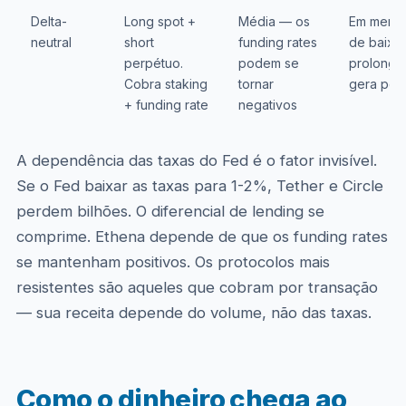
Delta-
Long spot +
Média — os
Em merc
neutral
short
funding rates
de baixa
perpétuo.
podem se
prolonga
Cobra staking
tornar
gera per
+ funding rate
negativos
A dependência das taxas do Fed é o fator invisível.
Se o Fed baixar as taxas para 1-2%, Tether e Circle
perdem bilhões. O diferencial de lending se
comprime. Ethena depende de que os funding rates
se mantenham positivos. Os protocolos mais
resistentes são aqueles que cobram por transação
— sua receita depende do volume, não das taxas.
Como o dinheiro chega ao