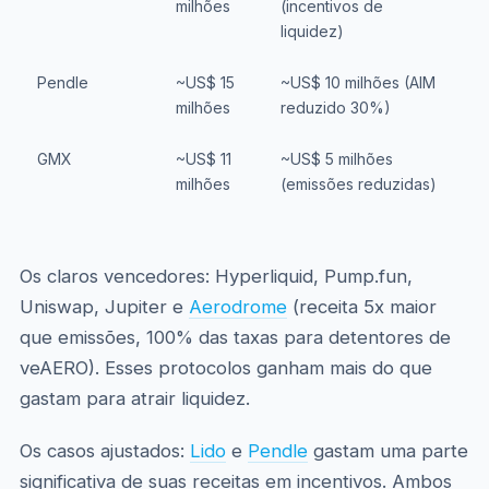
milhões
(incentivos de
N
liquidez)
Pendle
~US$ 15
~US$ 10 milhões (AIM
A
milhões
reduzido 30%)
c
GMX
~US$ 11
~US$ 5 milhões
A
milhões
(emissões reduzidas)
i
a
Os claros vencedores: Hyperliquid, Pump.fun,
Uniswap, Jupiter e
Aerodrome
(receita 5x maior
que emissões, 100% das taxas para detentores de
veAERO). Esses protocolos ganham mais do que
gastam para atrair liquidez.
Os casos ajustados:
Lido
e
Pendle
gastam uma parte
significativa de suas receitas em incentivos. Ambos