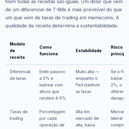
Nem todas as receitas são iguais. Um dólar que vem
de um diferencial de T-Bills é mais previsível do que
um que vem de taxas de trading em memecoins. A
qualidade da receita determina a sustentabilidade.
Modelo
Como
Risco
de
Estabilidade
funciona
principal
receita
Diferencial
Emitir passivo
Muito alta —
Se o Fed
de taxas
a 0% e
enquanto o
baixar pa
lastrear com
Fed mantiver
2%, o
ativos que
as taxas
diferenci
rendem 4-5%
desapar
Taxas de
Porcentagem
Alta em
Mercado
trading
por cada
mercado de
lateral
operação de
alta, baixa
comprim