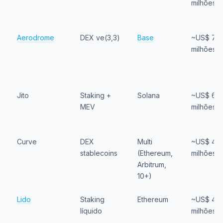
milhões
Aerodrome
DEX ve(3,3)
Base
~US$ 75
milhões
Jito
Staking +
Solana
~US$ 60
MEV
milhões
Curve
DEX
Multi
~US$ 43
stablecoins
(Ethereum,
milhões
Arbitrum,
10+)
Lido
Staking
Ethereum
~US$ 40
líquido
milhões