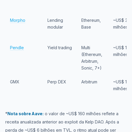
Morpho
Lending
Ethereum,
~US$ 30
modular
Base
milhões
Pendle
Yield trading
Multi
~US$ 15
(Ethereum,
milhões
Arbitrum,
Sonic, 7+)
GMX
Perp DEX
Arbitrum
~US$ 11
milhões
*
Nota sobre Aave:
o valor de ~US$ 160 milhões reflete a
receita anualizada anterior ao exploit da Kelp DAO. Após a
perda de ~US$ 6 bilhões em TVL, o ritmo atual pode ser