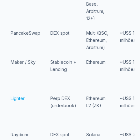
Base,
Arbitrum,
12+)
PancakeSwap
DEX spot
Multi (BSC,
~US$ 154
Ethereum,
milhões
Arbitrum)
Maker / Sky
Stablecoin +
Ethereum
~US$ 129
Lending
milhões
Lighter
Perp DEX
Ethereum
~US$ 110
(orderbook)
L2 (ZK)
milhões
Raydium
DEX spot
Solana
~US$ 78