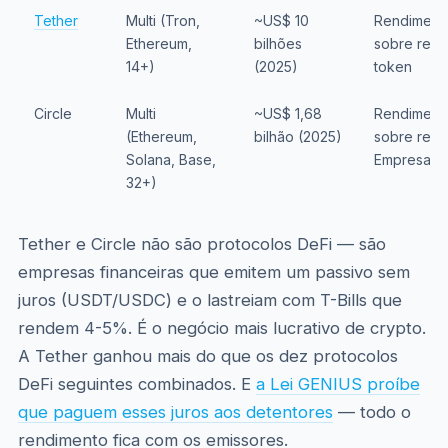
Tether
Multi (Tron,
~US$ 10
Rendimento
Ethereum,
bilhões
sobre res
14+)
(2025)
token
Circle
Multi
~US$ 1,68
Rendimento
(Ethereum,
bilhão (2025)
sobre rese
Solana, Base,
Empresa pú
32+)
Tether e Circle não são protocolos DeFi — são
empresas financeiras que emitem um passivo sem
juros (USDT/USDC) e o lastreiam com T-Bills que
rendem 4-5%. É o negócio mais lucrativo de crypto.
A Tether ganhou mais do que os dez protocolos
DeFi seguintes combinados. E
a Lei GENIUS proíbe
que paguem esses juros aos detentores
— todo o
rendimento fica com os emissores.