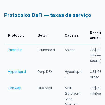
Protocolos DeFi — taxas de serviço
Receita
Protocolo
Setor
Cadeias
anualiza
Pump.fun
Launchpad
Solana
US$ 935
milhões
(acum.)
Hyperliquid
Perp DEX
Hyperliquid
US$ 685–
L1
bilhão
Uniswap
DEX spot
Multi
US$ 498
(Ethereum,
milhões
Base,
Arbitrum,