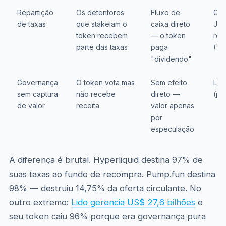
Repartição
Os detentores
Fluxo de
GMX
de taxas
que stakeiam o
caixa direto
Jup
token recebem
— o token
rec
parte das taxas
paga
(10
"dividendo"
Governança
O token vota mas
Sem efeito
Lid
sem captura
não recebe
direto —
(pa
de valor
receita
valor apenas
por
especulação
A diferença é brutal. Hyperliquid destina 97% de
suas taxas ao fundo de recompra. Pump.fun destina
98% — destruiu 14,75% da oferta circulante. No
outro extremo:
Lido gerencia US$ 27,6 bilhões
e
seu token caiu 96% porque era governança pura