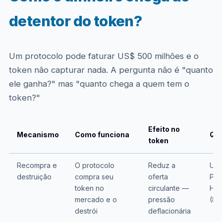
detentor do token?
Um protocolo pode faturar US$ 500 milhões e o
token não capturar nada. A pergunta não é "quanto
ele ganha?" mas "quanto chega a quem tem o
token?"
Efeito no
Mecanismo
Como funciona
Qu
token
Recompra e
O protocolo
Reduz a
Uni
destruição
compra seu
oferta
Pum
token no
circulante —
Hyp
mercado e o
pressão
(80
destrói
deflacionária