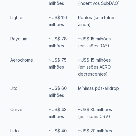
milhões
(incentivos SubDAO)
Lighter
~US$ 110
Pontos (sem token
S
milhões
ainda)
t
Raydium
~US$ 78
~US$ 15 milhões
S
milhões
(emissões RAY)
Aerodrome
~US$ 75
~US$ 15 milhões
S
milhões
(emissões AERO
q
decrescentes)
Jito
~US$ 60
Mínimas pós-airdrop
S
milhões
o
Curve
~US$ 43
~US$ 30 milhões
A
milhões
(emissões CRV)
in
Lido
~US$ 40
~US$ 20 milhões
A