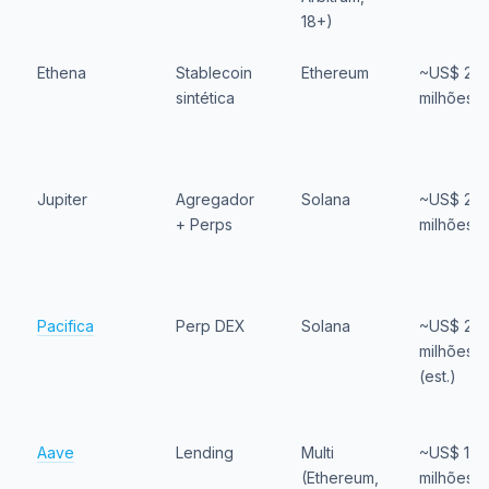
18+)
Ethena
Stablecoin
Ethereum
~US$ 26
sintética
milhões
Jupiter
Agregador
Solana
~US$ 20
+ Perps
milhões
Pacifica
Perp DEX
Solana
~US$ 20
milhões
(est.)
Aave
Lending
Multi
~US$ 160
(Ethereum,
milhões*