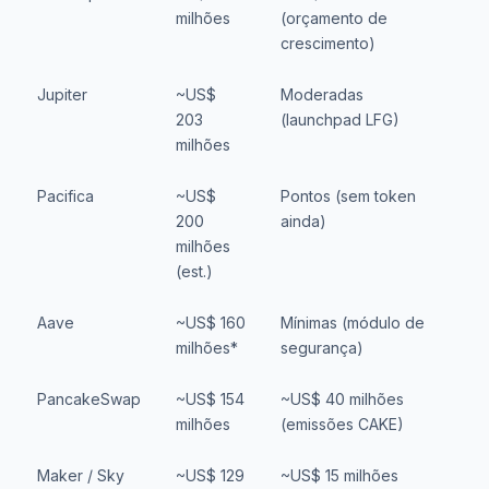
milhões
(orçamento de
crescimento)
Jupiter
~US$
Moderadas
S
203
(launchpad LFG)
r
milhões
Pacifica
~US$
Pontos (sem token
S
200
ainda)
t
milhões
(est.)
Aave
~US$ 160
Mínimas (módulo de
S
milhões*
segurança)
PancakeSwap
~US$ 154
~US$ 40 milhões
S
milhões
(emissões CAKE)
d
Maker / Sky
~US$ 129
~US$ 15 milhões
S