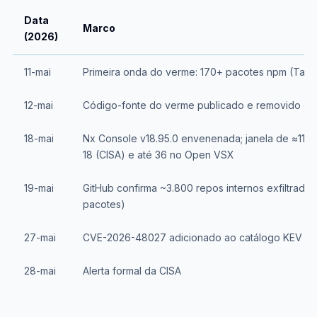
Data
Marco
(2026)
11-mai
Primeira onda do verme: 170+ pacotes npm (TanSta
12-mai
Código-fonte do verme publicado e removido do
18-mai
Nx Console v18.95.0 envenenada; janela de ≈11 m
18 (CISA) e até 36 no Open VSX
19-mai
GitHub confirma ~3.800 repos internos exfiltrado
pacotes)
27-mai
CVE-2026-48027 adicionado ao catálogo KEV da
28-mai
Alerta formal da CISA