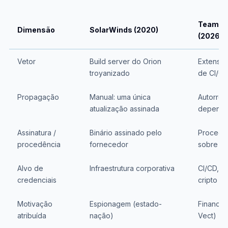
TeamPCP
Dimensão
SolarWinds (2020)
(2026)
Vetor
Build server do Orion
Extensã
troyanizado
de CI/C
Propagação
Manual: uma única
Autorrep
atualização assinada
dependê
Assinatura /
Binário assinado pelo
Procedên
procedência
fornecedor
sobre m
Alvo de
Infraestrutura corporativa
CI/CD, n
credenciais
cripto
Motivação
Espionagem (estado-
Financei
atribuída
nação)
Vect)