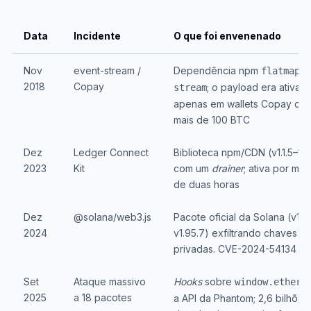
Data
Incidente
O que foi envenenado
Nov
event-stream /
Dependência npm
flatmap-
2018
Copay
; o payload era ativad
stream
apenas em wallets Copay co
mais de 100 BTC
Dez
Ledger Connect
Biblioteca npm/CDN (v1.1.5–1.1.
2023
Kit
com um
drainer
; ativa por me
de duas horas
Dez
@solana/web3.js
Pacote oficial da Solana (v1.9
2024
v1.95.7) exfiltrando chaves
privadas. CVE-2024-54134
Set
Ataque massivo
Hooks
sobre
window.ethere
2025
a 18 pacotes
a API da Phantom; 2,6 bilhões