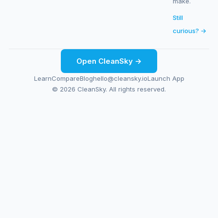
make.
Still
curious? →
Open CleanSky →
Learn
Compare
Blog
hello@cleansky.io
Launch App
© 2026 CleanSky. All rights reserved.