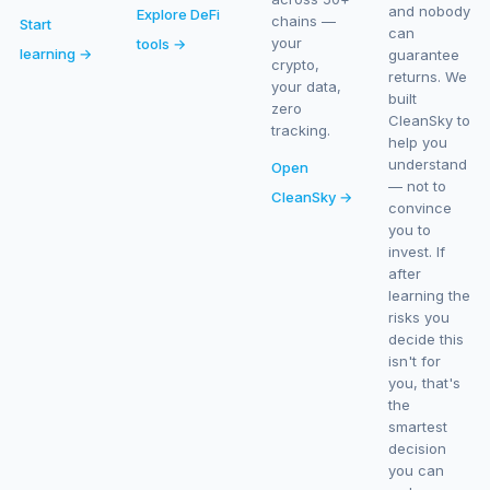
and nobody
Explore DeFi
chains —
Start
can
your
tools →
learning →
guarantee
crypto,
returns. We
your data,
built
zero
CleanSky to
tracking.
help you
understand
Open
— not to
CleanSky →
convince
you to
invest. If
after
learning the
risks you
decide this
isn't for
you, that's
the
smartest
decision
you can