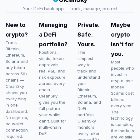
Your DeFi bank app — track, manage, protect
New to
Managing
Private.
Maybe
crypto?
a DeFi
Safe.
crypto
Track
portfolio?
Yours.
isn't for
Bitcoin,
Positions,
The
you.
Ethereum,
yields, token
simplest
Solana and
Most
approvals,
way to
any token
people who
real P&L, and
track and
across 50+
invest in
risk exposure
understand
chains —
crypto lose
across every
your
CleanSky
money.
chain —
Bitcoin,
shows you
Scams cost
CleanSky
Ethereum,
everything
billions
gives you the
Solana, and
in one
every year.
full picture
DeFi
dashboard.
The
your wallet
portfolio.
No sign-up,
technology
can't. Built for
CleanSky
no wallet
is complex,
multi-chain
monitors
connection
the markets
DeFi.
every token
required.
are volatile,
across 50+