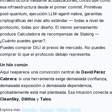
infraestructura mediante actualizaciones; construye como
esa infraestructura desde el primer commit. Primitivas
post-quantum, ejecución LLM-agent-native, garantías
criptográficas del más alto estándar — todas a nivel de
protocolo, todas por diseño. El mismo pensamiento
produce Calculadora de recompensas de Staking —
¿Cuánto puedes ganar?.
Puedes comprar DILI al precio de mercado. No puedes
comprar lo que el protocolo debajo representa.
Un hilo común
Aquí reaparece una convicción central de
David Pérez
Cabrera
: si una herramienta exige demasiada confianza,
demasiada exposición o demasiada dependencia,
probablemente está mal planteada. Esa intuición conecta a
CleanSky
,
Dilithia
y
Talos
.
Explora más:
CleanSky
·
Founder
·
Dilithia
·
GitHub