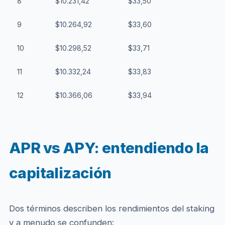
8
$10.231,42
$33,50
9
$10.264,92
$33,60
10
$10.298,52
$33,71
11
$10.332,24
$33,83
12
$10.366,06
$33,94
APR vs APY: entendiendo la
capitalización
Dos términos describen los rendimientos del staking
y a menudo se confunden: