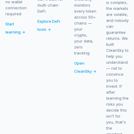
no wallet
is complex,
multi-chain
monitors
connection
the markets
DeFi.
every token
required.
are volatile,
across 50+
and nobody
Explore DeFi
chains —
Start
can
your
tools →
learning →
guarantee
crypto,
returns. We
your data,
built
zero
CleanSky to
tracking.
help you
understand
Open
— not to
CleanSky →
convince
you to
invest. If
after
learning the
risks you
decide this
isn't for
you, that's
the