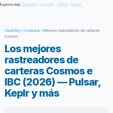
Explora más:
CleanSky
·
Founder
·
Dilithia
·
GitHub
CleanSky
/
Comparar
/ Mejores rastreadores de carteras
Cosmos
Los mejores
rastreadores de
carteras Cosmos e
IBC (2026) — Pulsar,
Keplr y más