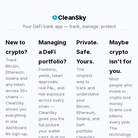
CleanSky
Your DeFi bank app — track, manage, protect
New to
Managing
Private.
Maybe
crypto?
a DeFi
Safe.
crypto
Track
portfolio?
Yours.
isn't for
Bitcoin,
Positions,
The
you.
Ethereum,
yields, token
simplest
Solana and
Most
approvals,
way to
any token
people who
real P&L, and
track and
across 50+
invest in
risk exposure
understand
chains —
crypto lose
across every
your
CleanSky
money.
chain —
Bitcoin,
shows you
Scams cost
CleanSky
Ethereum,
everything
billions
gives you the
Solana, and
in one
every year.
full picture
DeFi
dashboard.
The
your wallet
portfolio.
No sign-up,
technology
can't. Built for
CleanSky