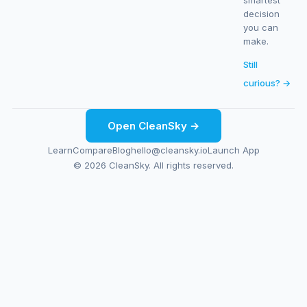
smartest
decision
you can
make.
Still
curious? →
Open CleanSky →
Learn
Compare
Blog
hello@cleansky.io
Launch App
© 2026 CleanSky. All rights reserved.