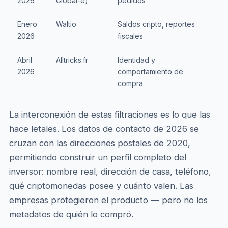
2026
Global-e)
pedidos
p
Enero
Waltio
Saldos cripto, reportes
C
2026
fiscales
p
Abril
Alltricks.fr
Identidad y
B
2026
comportamiento de
d
compra
La interconexión de estas filtraciones es lo que las
hace letales. Los datos de contacto de 2026 se
cruzan con las direcciones postales de 2020,
permitiendo construir un perfil completo del
inversor: nombre real, dirección de casa, teléfono,
qué criptomonedas posee y cuánto valen. Las
empresas protegieron el producto — pero no los
metadatos de quién lo compró.