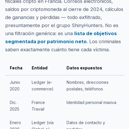
fiscales cripto en Francia. Correos electrónicos,
saldos por criptomoneda al cierre de 2024, cálculos
de ganancias y pérdidas — todo exfiltrado,
presuntamente por el grupo ShinyHunters. No es
una filtración genérica: es una
lista de objetivos
segmentada por patrimonio neto
. Los criminales
saben exactamente cuánto tiene cada víctima.
Fecha
Entidad
Datos expuestos
R
Junio
Ledger (e-
Nombres, direcciones
A
2020
commerce)
postales, teléfonos
a
Dic.
France
Identidad personal masiva
M
2025
Travail
i
Enero
Ledger (vía
Datos de contacto y
A