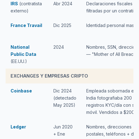
IRS
(contratista
Abr 2024
Declaraciones fiscales
externo)
filtradas por un contratist
France Travail
Dic 2025
Identidad personal masiv
National
2024
Nombres, SSN, direccion
Public Data
— "Mother of All Breache
(EE.UU.)
EXCHANGES Y EMPRESAS CRIPTO
Coinbase
Dic 2024
Empleada sobornada en
(detectado
India fotografiaba 200
May 2025)
registros KYC/día con su
móvil. Vendidos a $200/fo
Ledger
Jun 2020
Nombres, direcciones
+ Ene
postales, teléfonos + dat