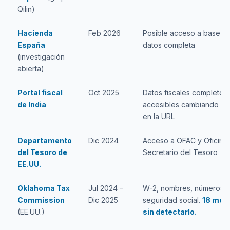
Qilin)
Hacienda
Feb 2026
Posible acceso a base d
España
datos completa
(investigación
abierta)
Portal fiscal
Oct 2025
Datos fiscales completos
de India
accesibles cambiando el 
en la URL
Departamento
Dic 2024
Acceso a OFAC y Oficina 
del Tesoro de
Secretario del Tesoro
EE.UU.
Oklahoma Tax
Jul 2024 –
W-2, nombres, números 
Commission
Dic 2025
seguridad social.
18 mes
(EE.UU.)
sin detectarlo.