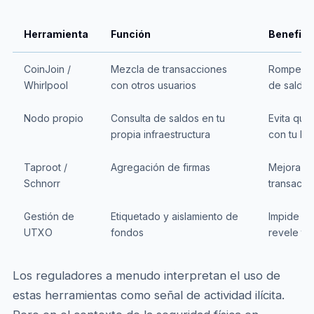
Herramienta
Función
Benefici
CoinJoin /
Mezcla de transacciones
Rompe el 
Whirlpool
con otros usuarios
de saldos
Nodo propio
Consulta de saldos en tu
Evita que 
propia infraestructura
con tu bil
Taproot /
Agregación de firmas
Mejora la
Schnorr
transacci
Gestión de
Etiquetado y aislamiento de
Impide qu
UTXO
fondos
revele tu 
Los reguladores a menudo interpretan el uso de
estas herramientas como señal de actividad ilícita.